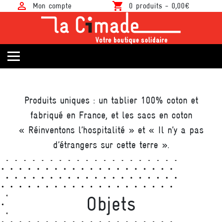
person_outline
shopping_cart
Mon compte
0 produits -
0,00
€
T-shirts militants
Calendriers / Agendas Solidaires
Produits uniques : un tablier 100% coton et
Publications / Livres
fabriqué en France, et les sacs en coton
« Réinventons l’hospitalité » et « Il n’y a pas
Objets
d’étrangers sur cette terre ».
Objets