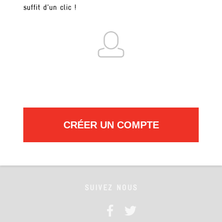
suffit d'un clic !
INFOS PRATIQUES
Qui sommes nous ?
AGIR
CRÉER UN COMPTE
Faire un don
SUIVEZ NOUS