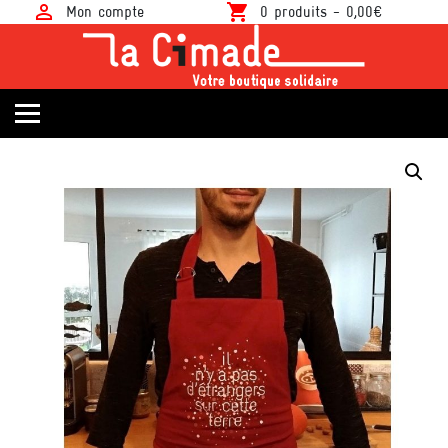
person_outline
shopping_cart
Mon compte
0 produits -
0,00
€
T-shirts militants
Calendriers / Agendas Solidaires
Publications / Livres
Objets